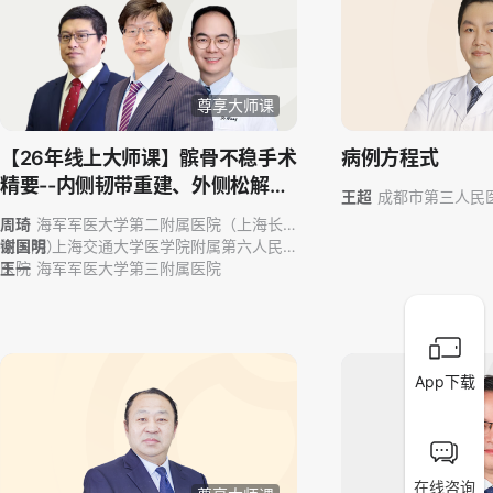
尊享大师课
【26年线上大师课】髌骨不稳手术
病例方程式
精要--内侧韧带重建、外侧松解与
王超
成都市第三人民
胫骨结节移位
周琦
海军军医大学第二附属医院（上海长
征医院）
谢国明
上海交通大学医学院附属第六人民
医院
王一
海军军医大学第三附属医院
App下载
在线咨询