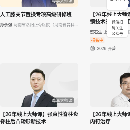
尊享大师课
人工膝关节置换专项高级研修班
【26年线上大师
镜技术的临床应
微信扫
孙永强
河南省洛阳正骨医院（河南省骨科
码关注
医院）
贺石生
上海市东方医
公众号
报名中
2026 开营
尊享大师课
【26年线上大师课】强直性脊柱炎
【26年线上大师
脊柱后凸矫形新技术
内钉治疗