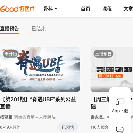
骨科
首页
课程
文章
直播预告
已结束
未开始
直播预告
08-11 19:00
【第201期】“脊遇UBE”系列公益
【周三解剖课】手
直播
础
App下载
杨贺军
河南省直第三人民医院
霍永鑫、柯嵩
唐山市
8749人预约
已预约
110人预约