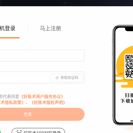
机登录
马上注册
课程讨论
获取验证码
即代表同意
《好医术用户服务协议》
医术隐私政策》
、
《好医术版权声明》
登录
给个评价吧：
好医术APP扫码登录