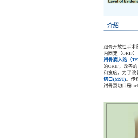
介绍
跟骨开放性手术
内固定（ORI
跗骨窦入路（TS
的ORIF，改
和宽度。为了改
切口(MST)
。传统跗骨
跗骨窦切口是incision